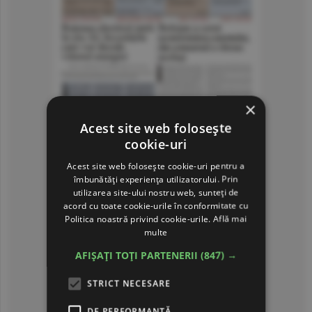
×
Acest site web folosește
cookie-uri
Acest site web folosește cookie-uri pentru a
îmbunătăți experiența utilizatorului. Prin
utilizarea site-ului nostru web, sunteți de
acord cu toate cookie-urile în conformitate cu
Politica noastră privind cookie-urile.
Află mai
multe
AFIȘAȚI TOȚI PARTENERII
(847) →
STRICT NECESARE
DE PERFORMANȚĂ