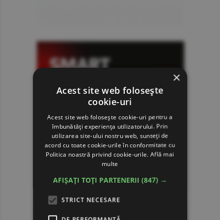
×
Acest site web folosește
cookie-uri
Acest site web folosește cookie-uri pentru a
îmbunătăți experiența utilizatorului. Prin
utilizarea site-ului nostru web, sunteți de
acord cu toate cookie-urile în conformitate cu
Politica noastră privind cookie-urile.
Află mai
multe
AFIȘAȚI TOȚI PARTENERII
(847) →
STRICT NECESARE
DE PERFORMANȚĂ