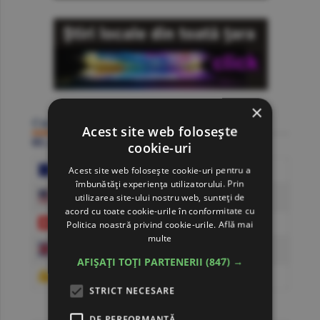
×
Curs valutar BNR
Acest site web folosește
05 Aug. 2026
cookie-uri
Acest site web folosește cookie-uri pentru a
Euro
5.2489
îmbunătăți experiența utilizatorului. Prin
utilizarea site-ului nostru web, sunteți de
Dolar SUA
4.5480
acord cu toate cookie-urile în conformitate cu
Franc elveţian
5.6210
Politica noastră privind cookie-urile.
Află mai
multe
Liră sterlină
6.1244
AFIȘAȚI TOȚI PARTENERII
(847) →
Gram de aur
607.9521
STRICT NECESARE
convertor valutar
DE PERFORMANȚĂ