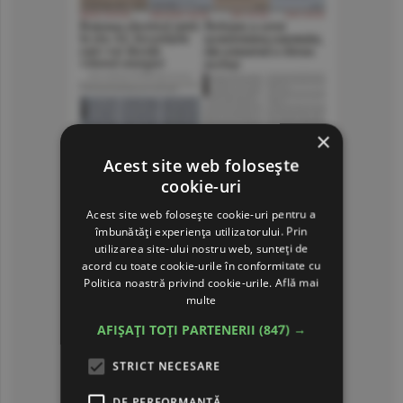
×
Acest site web folosește
cookie-uri
Acest site web folosește cookie-uri pentru a
îmbunătăți experiența utilizatorului. Prin
utilizarea site-ului nostru web, sunteți de
acord cu toate cookie-urile în conformitate cu
Politica noastră privind cookie-urile.
Află mai
multe
AFIȘAȚI TOȚI PARTENERII
(847) →
STRICT NECESARE
DE PERFORMANȚĂ