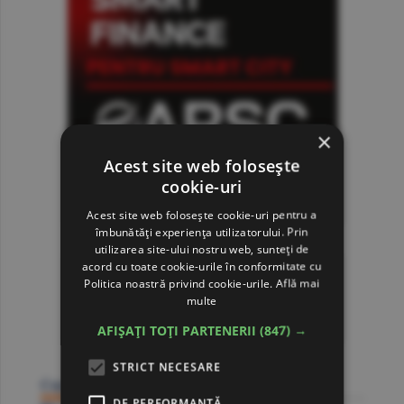
×
Acest site web folosește
cookie-uri
Acest site web folosește cookie-uri pentru a
îmbunătăți experiența utilizatorului. Prin
utilizarea site-ului nostru web, sunteți de
acord cu toate cookie-urile în conformitate cu
Politica noastră privind cookie-urile.
Află mai
multe
AFIȘAȚI TOȚI PARTENERII
(847) →
STRICT NECESARE
Curs valutar BNR
DE PERFORMANȚĂ