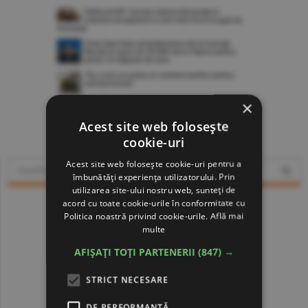
×
www.constructiibursa.ro
Acest site web folosește
cookie-uri
Acest site web folosește cookie-uri pentru a
îmbunătăți experiența utilizatorului. Prin
utilizarea site-ului nostru web, sunteți de
acord cu toate cookie-urile în conformitate cu
Politica noastră privind cookie-urile.
Află mai
multe
AFIȘAȚI TOȚI PARTENERII
(847) →
STRICT NECESARE
DE PERFORMANȚĂ