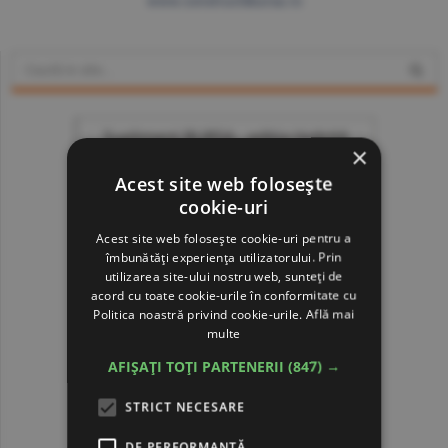
www.constructiibursa.ro
×
Acest site web folosește
cookie-uri
Acest site web folosește cookie-uri pentru a
îmbunătăți experiența utilizatorului. Prin
utilizarea site-ului nostru web, sunteți de
acord cu toate cookie-urile în conformitate cu
Politica noastră privind cookie-urile.
Află mai
multe
AFIȘAȚI TOȚI PARTENERII
(847) →
STRICT NECESARE
DE PERFORMANȚĂ