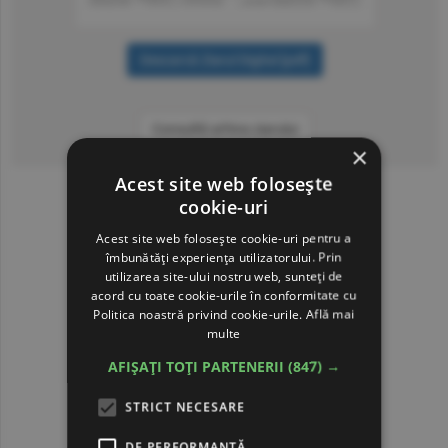
Consultă arhiva ziarului
×
Acest site web folosește
cookie-uri
Acest site web folosește cookie-uri pentru a
îmbunătăți experiența utilizatorului. Prin
utilizarea site-ului nostru web, sunteți de
acord cu toate cookie-urile în conformitate cu
Politica noastră privind cookie-urile.
Află mai
multe
AFIȘAȚI TOȚI PARTENERII
(847) →
STRICT NECESARE
DE PERFORMANȚĂ