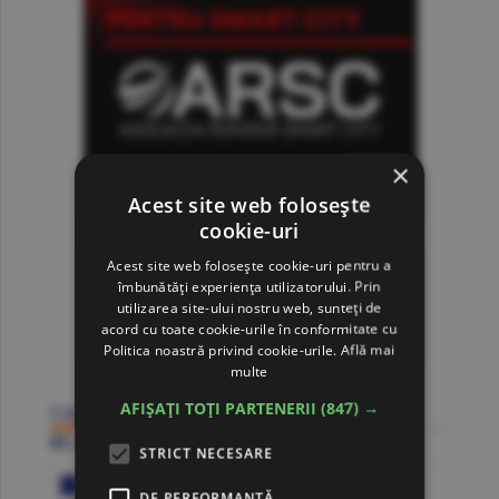
×
Acest site web folosește
cookie-uri
Acest site web folosește cookie-uri pentru a
îmbunătăți experiența utilizatorului. Prin
utilizarea site-ului nostru web, sunteți de
acord cu toate cookie-urile în conformitate cu
Politica noastră privind cookie-urile.
Află mai
multe
AFIȘAȚI TOȚI PARTENERII
(847) →
Curs valutar BNR
05 Aug. 2026
STRICT NECESARE
Euro
5.2489
DE PERFORMANȚĂ