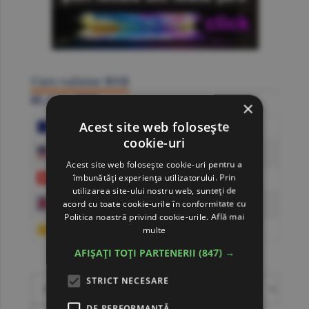
Curs valutar BNR
05 Aug. 2026
×
Acest site web folosește
Euro
5.2489
cookie-uri
Dolar SUA
4.5480
Acest site web folosește cookie-uri pentru a
îmbunătăți experiența utilizatorului. Prin
Franc elveţian
5.6210
utilizarea site-ului nostru web, sunteți de
acord cu toate cookie-urile în conformitate cu
Liră sterlină
6.1244
Politica noastră privind cookie-urile.
Află mai
multe
Gram de aur
607.9521
AFIȘAȚI TOȚI PARTENERII
(847) →
convertor valutar
STRICT NECESARE
»
DE PERFORMANȚĂ