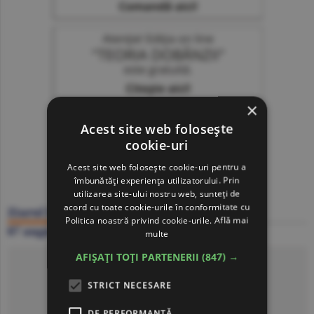
×
Acest site web folosește
cookie-uri
Acest site web folosește cookie-uri pentru a
îmbunătăți experiența utilizatorului. Prin
utilizarea site-ului nostru web, sunteți de
acord cu toate cookie-urile în conformitate cu
Ziarul BURSA
Politica noastră privind cookie-urile.
Află mai
07 august
multe
AFIȘAȚI TOȚI PARTENERII
(847) →
Click să citeşti ziarul
STRICT NECESARE
DE PERFORMANȚĂ