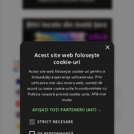
×
Acest site web folosește
cookie-uri
Curs valutar BNR
05 Aug. 2026
Acest site web folosește cookie-uri pentru a
îmbunătăți experiența utilizatorului. Prin
Euro
5.2489
utilizarea site-ului nostru web, sunteți de
acord cu toate cookie-urile în conformitate cu
Dolar SUA
4.5480
Politica noastră privind cookie-urile.
Află mai
multe
Franc elveţian
5.6210
AFIȘAȚI TOȚI PARTENERII
(847) →
Liră sterlină
6.1244
STRICT NECESARE
Gram de aur
607.9521
DE PERFORMANȚĂ