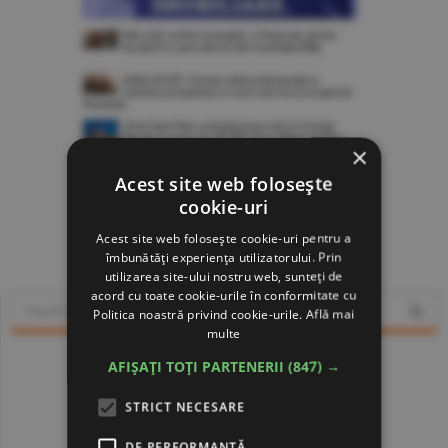
×
Acest site web folosește
cookie-uri
Acest site web folosește cookie-uri pentru a
www.constructiibursa.ro
îmbunătăți experiența utilizatorului. Prin
utilizarea site-ului nostru web, sunteți de
acord cu toate cookie-urile în conformitate cu
Politica noastră privind cookie-urile.
Află mai
multe
AFIȘAȚI TOȚI PARTENERII
(847) →
STRICT NECESARE
DE PERFORMANȚĂ