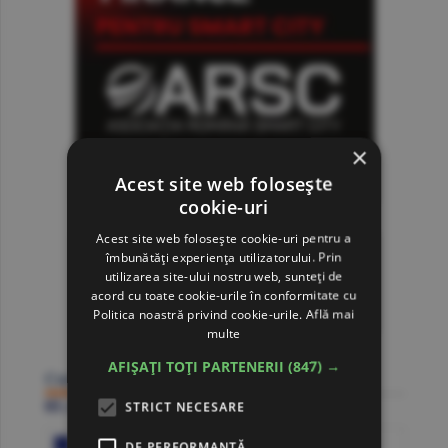
×
Acest site web folosește
cookie-uri
Acest site web folosește cookie-uri pentru a
îmbunătăți experiența utilizatorului. Prin
utilizarea site-ului nostru web, sunteți de
acord cu toate cookie-urile în conformitate cu
Politica noastră privind cookie-urile.
Află mai
multe
AFIȘAȚI TOȚI PARTENERII
(847) →
Curs valutar BNR
05 Aug. 2026
STRICT NECESARE
Euro
5.2489
DE PERFORMANȚĂ