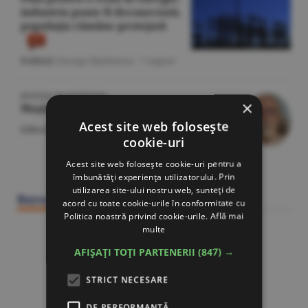
industria poate fi deconectată,
populaţia rămâne protejată
Politică
/George Marinescu -
7 august
IPOTEZE DE WEEKEND
×
Maşina timpului
Acest site web folosește
Editorial
/Cornel Codiţă -
7 august
cookie-uri
Acest site web folosește cookie-uri pentru a
Citeşte Ziarul BURSA din
07 august
îmbunătăți experiența utilizatorului. Prin
utilizarea site-ului nostru web, sunteți de
Bursa Construcţiilor
acord cu toate cookie-urile în conformitate cu
Politica noastră privind cookie-urile.
Află mai
multe
AFIȘAȚI TOȚI PARTENERII
(847) →
STRICT NECESARE
DE PERFORMANȚĂ