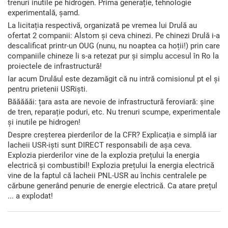
trenuri inutile pe hidrogen. Prima generație, tehnologie
experimentală, șamd.
La licitația respectivă, organizată pe vremea lui Drulă au
ofertat 2 companii: Alstom și ceva chinezi. Pe chinezi Drulă i-a
descalificat printr-un OUG (nunu, nu noaptea ca hoții!) prin care
companiile chineze li s-a retezat pur și simplu accesul în Ro la
proiectele de infrastructură!
Iar acum Drulăul este dezamăgit că nu intră comisionul pt el și
pentru prietenii USRiști.
Băăăăăi: țara asta are nevoie de infrastructură feroviară: șine
de tren, reparație poduri, etc. Nu trenuri scumpe, experimentale
și inutile pe hidrogen!
Despre creșterea pierderilor de la CFR? Explicația e simplă iar
lacheii USR-iști sunt DIRECT responsabili de așa ceva.
Explozia pierderilor vine de la explozia prețului la energia
electrică și combustibil! Explozia prețului la energia electrică
vine de la faptul că lacheii PNL-USR au închis centralele pe
cărbune generând penurie de energie electrică. Ca atare prețul
... a explodat!