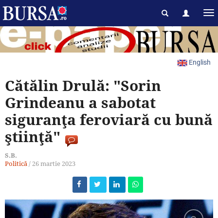
English
Cătălin Drulă: "Sorin
Grindeanu a sabotat
siguranţa feroviară cu bună
ştiinţă"
S.B.
Politică
/
26 martie 2023