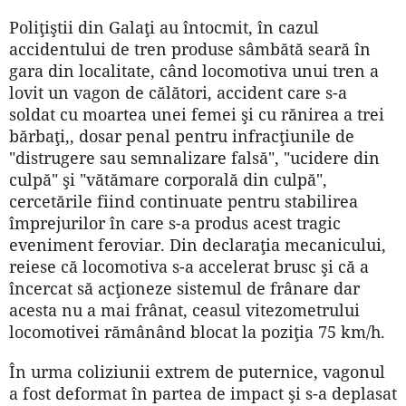
Poliţiştii din Galaţi au întocmit, în cazul
accidentului de tren produse sâmbătă seară în
gara din localitate, când locomotiva unui tren a
lovit un vagon de călători, accident care s-a
soldat cu moartea unei femei şi cu rănirea a trei
bărbaţi,, dosar penal pentru infracţiunile de
"distrugere sau semnalizare falsă", "ucidere din
culpă" şi "vătămare corporală din culpă",
cercetările fiind continuate pentru stabilirea
împrejurilor în care s-a produs acest tragic
eveniment feroviar. Din declaraţia mecanicului,
reiese că locomotiva s-a accelerat brusc şi că a
încercat să acţioneze sistemul de frânare dar
acesta nu a mai frânat, ceasul vitezometrului
locomotivei rămânând blocat la poziţia 75 km/h.
În urma coliziunii extrem de puternice, vagonul
a fost deformat în partea de impact şi s-a deplasat