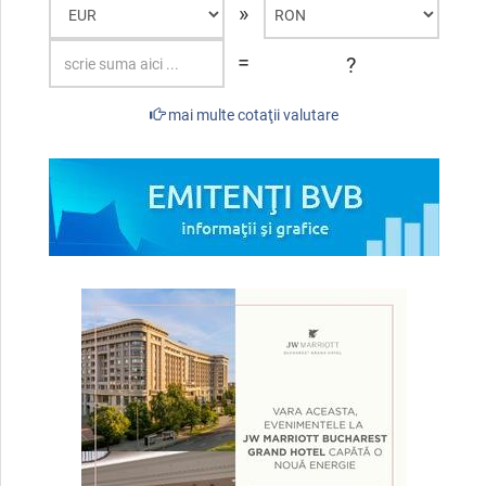
»
=
?
mai multe cotaţii valutare