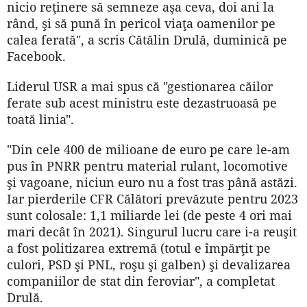
nicio reţinere să semneze aşa ceva, doi ani la
rând, şi să pună în pericol viaţa oamenilor pe
calea ferată", a scris Cătălin Drulă, duminică pe
Facebook.
Liderul USR a mai spus că "gestionarea căilor
ferate sub acest ministru este dezastruoasă pe
toată linia".
"Din cele 400 de milioane de euro pe care le-am
pus în PNRR pentru material rulant, locomotive
şi vagoane, niciun euro nu a fost tras până astăzi.
Iar pierderile CFR Călători prevăzute pentru 2023
sunt colosale: 1,1 miliarde lei (de peste 4 ori mai
mari decât în 2021). Singurul lucru care i-a reuşit
a fost politizarea extremă (totul e împărţit pe
culori, PSD şi PNL, roşu şi galben) şi devalizarea
companiilor de stat din feroviar", a completat
Drulă.