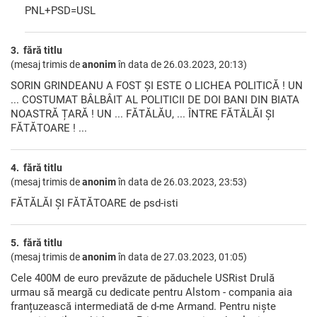
PNL+PSD=USL
3. fără titlu
(mesaj trimis de
anonim
în data de
26.03.2023, 20:13)
SORIN GRINDEANU A FOST ȘI ESTE O LICHEA POLITICĂ ! UN
... COSTUMAT BÂLBÂIT AL POLITICII DE DOI BANI DIN BIATA
NOASTRĂ ȚARĂ ! UN ... FĂTĂLĂU, ... ÎNTRE FĂTĂLĂI ȘI
FĂTĂTOARE ! ...
4. fără titlu
(mesaj trimis de
anonim
în data de
26.03.2023, 23:53)
FĂTĂLĂI ȘI FĂTĂTOARE de psd-isti
5. fără titlu
(mesaj trimis de
anonim
în data de
27.03.2023, 01:05)
Cele 400M de euro prevăzute de păduchele USRist Drulă
urmau să meargă cu dedicate pentru Alstom - compania aia
franțuzească intermediată de d-me Armand. Pentru niște