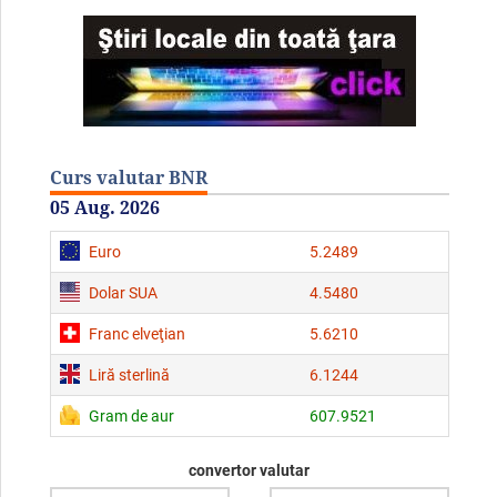
Curs valutar BNR
05 Aug. 2026
Euro
5.2489
Dolar SUA
4.5480
Franc elveţian
5.6210
Liră sterlină
6.1244
Gram de aur
607.9521
convertor valutar