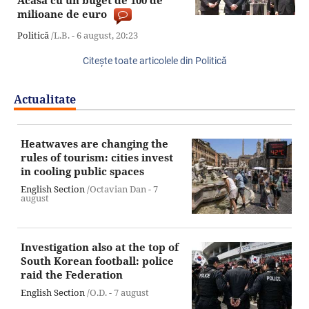
Acasă cu un buget de 100 de
milioane de euro
Politică
/L.B. -
6 august,
20:23
Citeşte toate articolele din Politică
Actualitate
Heatwaves are changing the
rules of tourism: cities invest
in cooling public spaces
English Section
/Octavian Dan -
7
august
Investigation also at the top of
South Korean football: police
raid the Federation
English Section
/O.D. -
7 august