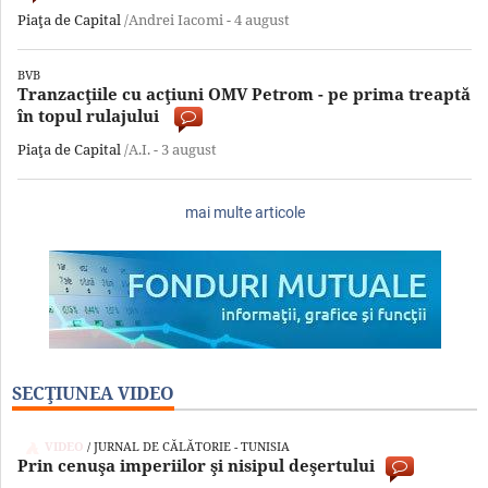
Piaţa de Capital
/Andrei Iacomi -
4 august
BVB
Tranzacţiile cu acţiuni OMV Petrom - pe prima treaptă
în topul rulajului
Piaţa de Capital
/A.I. -
3 august
mai multe articole
SECŢIUNEA VIDEO
VIDEO
/ JURNAL DE CĂLĂTORIE - TUNISIA
Prin cenuşa imperiilor şi nisipul deşertului