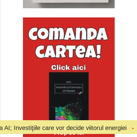
iţiile care vor decide viitorul energiei
Bolojan a