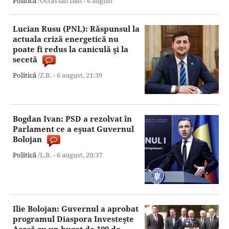
Politică
/Octavian Dan -
6 august
Lucian Rusu (PNL): Răspunsul la
actuala criză energetică nu
poate fi redus la caniculă şi la
secetă
Politică
/Z.B. -
6 august,
21:39
Bogdan Ivan: PSD a rezolvat în
Parlament ce a eşuat Guvernul
Bolojan
Politică
/L.B. -
6 august,
20:37
Ilie Bolojan: Guvernul a aprobat
programul Diaspora Investeşte