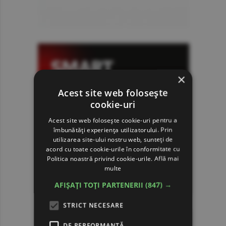
×
Acest site web folosește
cookie-uri
Acest site web folosește cookie-uri pentru a
îmbunătăți experiența utilizatorului. Prin
utilizarea site-ului nostru web, sunteți de
acord cu toate cookie-urile în conformitate cu
Politica noastră privind cookie-urile.
Află mai
multe
AFIȘAȚI TOȚI PARTENERII
(847) →
STRICT NECESARE
DE PERFORMANȚĂ