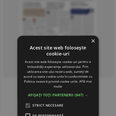
×
Acest site web folosește
cookie-uri
Acest site web folosește cookie-uri pentru a
îmbunătăți experiența utilizatorului. Prin
Consultă arhiva ziarului
utilizarea site-ului nostru web, sunteți de
acord cu toate cookie-urile în conformitate cu
Politica noastră privind cookie-urile.
Află mai
multe
AFIȘAȚI TOȚI PARTENERII
(847) →
STRICT NECESARE
DE PERFORMANȚĂ