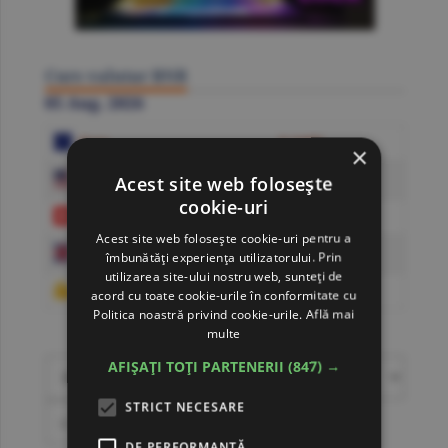
Curs valutar BNR
05 Aug. 2026
Euro
5.2489
×
Acest site web folosește
Dolar SUA
4.5480
cookie-uri
Franc elveţian
5.6210
Acest site web folosește cookie-uri pentru a
Liră sterlină
6.1244
îmbunătăți experiența utilizatorului. Prin
utilizarea site-ului nostru web, sunteți de
Gram de aur
607.9521
acord cu toate cookie-urile în conformitate cu
Politica noastră privind cookie-urile.
Află mai
multe
convertor valutar
AFIȘAȚI TOȚI PARTENERII
(847) →
»
STRICT NECESARE
=
?
DE PERFORMANȚĂ