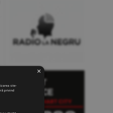
×
izarea site-
ră privind