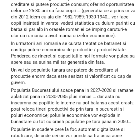
creditare si putere productie consum; oferind oportunitatea
celor de 25-30 ani sa faca copii … (generatia ce a prins criza
din 2012 idem cu aia din 1982-1989; 1930-1940… vor face
copii inaintati in varste; vedeti statistica cu duium parinti cu
barba si par alb in orasele romaniei ce imping caruturi-e
clar ca romania a avut mama crizelor economice).
In urmatorii ani romania se curata treptat de batranet si
castiga putere economica de productie / productivitate.
Ponderea de rineret si capacitatile noi formate vor putea sa
apere sau sa surina militar generatia din fata.
Un val de populatie tanara are putere de creditare si
productie enorm daca este sesizat si valorificat cu cap de
guvern.
Populatia Bucurestiului scade pana in 2027-2028 si ramane
aplatizat pana in 2030-2035 plus minus … dar asta nu
inseamna ca popliticile interne nu pot balansa acest crash;
poat reloca tineri productivi de prin tara in bucuresti si
poluri economice; polurile economice vor exploda in
bunastare cu tot cu crash populatie pe tara pana in 2050…
Populatie in scadere cere la foc automat digitalizare si
robotizare; de unde cei ce vor prinde sa traiasca acee