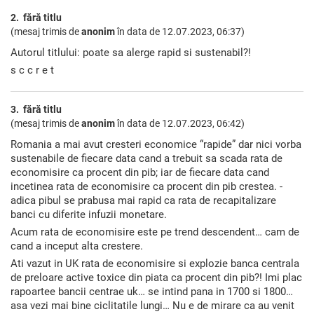
2. fără titlu
(mesaj trimis de
anonim
în data de
12.07.2023, 06:37)
Autorul titlului: poate sa alerge rapid si sustenabil?!
s c c r e t
3. fără titlu
(mesaj trimis de
anonim
în data de
12.07.2023, 06:42)
Romania a mai avut cresteri economice “rapide” dar nici vorba
sustenabile de fiecare data cand a trebuit sa scada rata de
economisire ca procent din pib; iar de fiecare data cand
incetinea rata de economisire ca procent din pib crestea. -
adica pibul se prabusa mai rapid ca rata de recapitalizare
banci cu diferite infuzii monetare.
Acum rata de economisire este pe trend descendent… cam de
cand a inceput alta crestere.
Ati vazut in UK rata de economisire si explozie banca centrala
de preloare active toxice din piata ca procent din pib?! Imi plac
rapoartee bancii centrae uk… se intind pana in 1700 si 1800…
asa vezi mai bine ciclitatile lungi… Nu e de mirare ca au venit