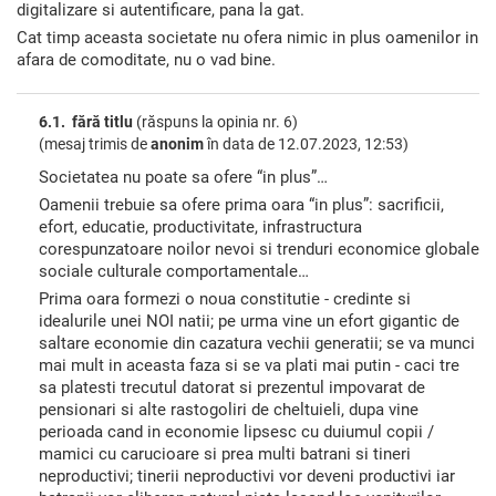
digitalizare si autentificare, pana la gat.
Cat timp aceasta societate nu ofera nimic in plus oamenilor in
afara de comoditate, nu o vad bine.
6.1. fără titlu
(răspuns la opinia nr. 6)
(mesaj trimis de
anonim
în data de
12.07.2023, 12:53)
Societatea nu poate sa ofere “in plus”…
Oamenii trebuie sa ofere prima oara “in plus”: sacrificii,
efort, educatie, productivitate, infrastructura
corespunzatoare noilor nevoi si trenduri economice globale
sociale culturale comportamentale…
Prima oara formezi o noua constitutie - credinte si
idealurile unei NOI natii; pe urma vine un efort gigantic de
saltare economie din cazatura vechii generatii; se va munci
mai mult in aceasta faza si se va plati mai putin - caci tre
sa platesti trecutul datorat si prezentul impovarat de
pensionari si alte rastogoliri de cheltuieli, dupa vine
perioada cand in economie lipsesc cu duiumul copii /
mamici cu carucioare si prea multi batrani si tineri
neproductivi; tinerii neproductivi vor deveni productivi iar