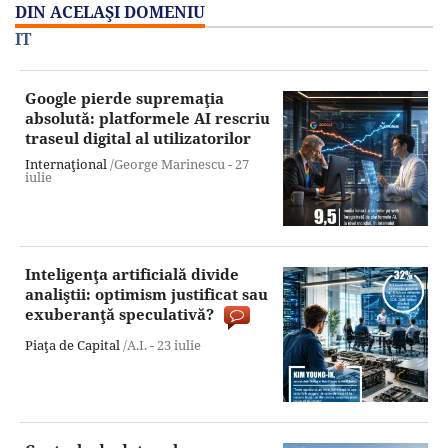
DIN ACELAŞI DOMENIU
IT
Google pierde supremaţia
absolută: platformele AI rescriu
traseul digital al utilizatorilor
Internaţional
/George Marinescu -
27
iulie
Inteligenţa artificială divide
analiştii: optimism justificat sau
exuberanţă speculativă?
Piaţa de Capital
/A.I. -
23 iulie