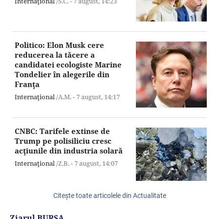
Internaţional
/S.C. -
7 august,
14:23
Politico: Elon Musk cere
reducerea la tăcere a
candidatei ecologiste Marine
Tondelier în alegerile din
Franţa
Internaţional
/A.M. -
7 august,
14:17
CNBC: Tarifele extinse de
Trump pe polisiliciu cresc
acţiunile din industria solară
Internaţional
/Z.B. -
7 august,
14:07
Citeşte toate articolele din Actualitate
Ziarul BURSA