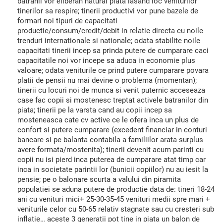
batranii vor eliberan natural piata lasand loc veniturilor
tinerilor sa respire; tinerii productivi vor pune bazele de
formari noi tipuri de capacitati
productie/consum/credit/debit in relatie directa cu noile
trenduri internationale si nationale; odata stabilite noile
capacitati tinerii incep sa prinda putere de cumparare caci
capacitatile noi vor incepe sa aduca in economie plus
valoare; odata veniturile ce prind putere cumparare povara
platii de pensii nu mai devine o problema (momentan);
tinerii cu locuri noi de munca si venit puternic acceseaza
case fac copii si mostenesc treptat activele batranilor din
piata; tinerii pe la varsta cand au copii incep sa
mosteneasca cate cv active ce le ofera inca un plus de
confort si putere cumparare (excedent financiar in conturi
bancare si pe balanta contabila a familiilor arata surplus
avere formata/mostenita); tinerii devenit acum parinti cu
copii nu isi pierd inca puterea de cumparare atat timp car
inca in societate parintii lor (bunicii copiilor) nu au iesit la
pensie; pe o balonare scurta a valului din piramita
populatiei se aduna putere de productie data de: tineri 18-24
ani cu venituri mici+ 25-30-35-45 venituri medii spre mari +
veniturile celor cu 50-65 relativ stagnate sau cu cresteri sub
inflatie… aceste 3 generatii pot tine in piata un balon de