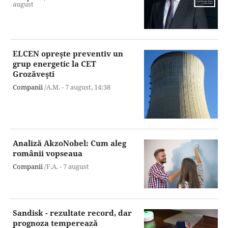
august
ELCEN opreşte preventiv un
grup energetic la CET
Grozăveşti
Companii
/A.M. -
7 august,
14:38
Analiză AkzoNobel: Cum aleg
românii vopseaua
Companii
/F.A. -
7 august
Sandisk - rezultate record, dar
prognoza temperează