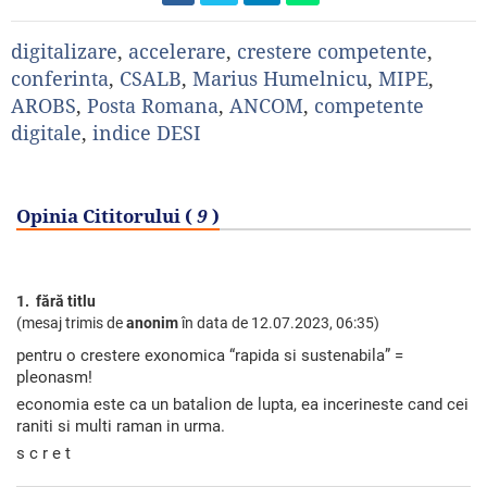
digitalizare
,
accelerare
,
crestere competente
,
conferinta
,
CSALB
,
Marius Humelnicu
,
MIPE
,
AROBS
,
Posta Romana
,
ANCOM
,
competente
digitale
,
indice DESI
Opinia Cititorului (
9
)
1. fără titlu
(mesaj trimis de
anonim
în data de
12.07.2023, 06:35)
pentru o crestere exonomica “rapida si sustenabila” =
pleonasm!
economia este ca un batalion de lupta, ea incerineste cand cei
raniti si multi raman in urma.
s c r e t