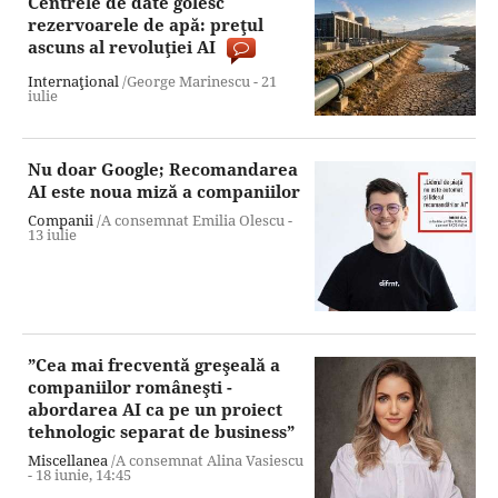
Centrele de date golesc
rezervoarele de apă: preţul
ascuns al revoluţiei AI
Internaţional
/George Marinescu -
21
iulie
Nu doar Google; Recomandarea
AI este noua miză a companiilor
Companii
/A consemnat Emilia Olescu -
13 iulie
”Cea mai frecventă greşeală a
companiilor româneşti -
abordarea AI ca pe un proiect
tehnologic separat de business”
Miscellanea
/A consemnat Alina Vasiescu
-
18 iunie,
14:45