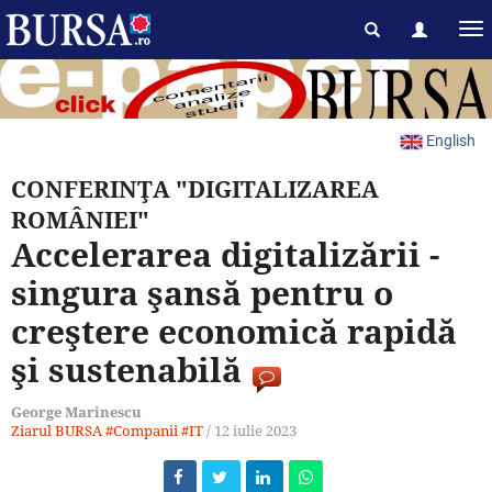
English
CONFERINŢA "DIGITALIZAREA
ROMÂNIEI"
Accelerarea digitalizării -
singura şansă pentru o
creştere economică rapidă
şi sustenabilă
George Marinescu
Ziarul BURSA
#Companii
#IT
/
12 iulie 2023