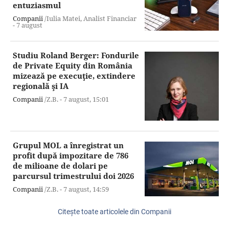
entuziasmul
Companii
/Iulia Matei, Analist Financiar
-
7 august
Studiu Roland Berger: Fondurile
de Private Equity din România
mizează pe execuţie, extindere
regională şi IA
Companii
/Z.B. -
7 august,
15:01
Grupul MOL a înregistrat un
profit după impozitare de 786
de milioane de dolari pe
parcursul trimestrului doi 2026
Companii
/Z.B. -
7 august,
14:59
Citeşte toate articolele din Companii