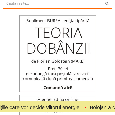
 vor decide viitorul energiei
Bolojan a cerut eco