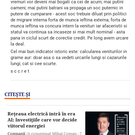
vremuri vor deveni mai bogati ca cei de acum; mai putini
oameni; mai putini batrani va propaga un soc puternic in
putere de cumparare - acest soc trebuie diluat prin politici
de migrare interna forta de munca ieftina externa; forta de
munca ieftina va concura intern la venituri iar afaceristii si
statul va continua sa incaseze si mai mult nominal - asta
pana in ciclul scurt de corectie credit. Pe long avem urcare
la deal.
Cel mai bun indicator istoric este: calcularea veniturilor in
grame aur: doar asa o sa vedeti urcarile lungi si cazarurile
lungi; cat si cee scurte.
s c c r e t
CITEŞTE ŞI
Reţeaua electrică intră în era
AI; Investiţiile care vor decide
viitorul energiei
Companii
/A consemnat Mihai Coman -
7