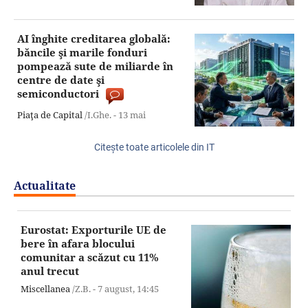
AI înghite creditarea globală:
băncile şi marile fonduri
pompează sute de miliarde în
centre de date şi
semiconductori
Piaţa de Capital
/I.Ghe. -
13 mai
Citeşte toate articolele din IT
Actualitate
Eurostat: Exporturile UE de
bere în afara blocului
comunitar a scăzut cu 11%
anul trecut
Miscellanea
/Z.B. -
7 august,
14:45