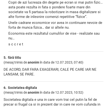
Copii de azi lucreaza din degete pe ecran si mai putin fizic…
asta poate rezulta in fata o pondere foarte mare din
societate va fi partasa la robotizare in masa digitalizare si
alte forme de inlesnire comenzi repetitive “fizice”.
Unele cadrane economice vor avea in continuare nevoie de
forta de munca fizica… dar si altele nu.
Economia este rezultatul cumulilor de vise - realizate sau
nu…
s c c r e t
5. fără titlu
(mesaj trimis de
anonim
în data de
12.07.2023, 07:40)
DE ACORD, DAR FARA EXAGERARI, CALE PE CARE IAR NE
LANSAM, SE PARE.
6. Societatea digitala
(mesaj trimis de
anonim
în data de
12.07.2023, 10:52)
Societatea digitala e una in care vom trai cel putin la fel de
precar si frugal ca si in prezent dar in care ne vom cufunda in