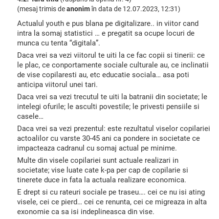
(mesaj trimis de
anonim
în data de
12.07.2023, 12:31)
Actualul youth e pus blana pe digitalizare.. in viitor cand
intra la somaj statistici … e pregatit sa ocupe locuri de
munca cu tenta “digitala”.
Daca vrei sa vezi viitorul te uiti la ce fac copii si tinerii: ce
le plac, ce conportamente sociale culturale au, ce inclinatii
de vise copilaresti au, etc educatie sociala… asa poti
anticipa viitorul unei tari.
Daca vrei sa vezi trecutul te uiti la batranii din societate; le
intelegi ofurile; le asculti povestile; le privesti pensiile si
casele…
Daca vrei sa vezi prezentul: este rezultatul viselor copilariei
actoalilor cu varste 30-45 ani ca pondere in societate ce
impacteaza cadranul cu somaj actual pe minime.
Multe din visele copilariei sunt actuale realizari in
societate; vise luate cate k-pa per cap de copilarie si
tinerete duce in fata la actuala realizare economica.
E drept si cu rateuri sociale pe traseu…. cei ce nu isi ating
visele, cei ce pierd… cei ce renunta, cei ce migreaza in alta
exonomie ca sa isi indeplineasca din vise.