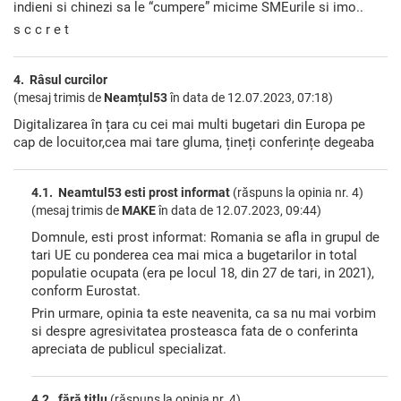
indieni si chinezi sa le “cumpere” micime SMEurile si imo..
s c c r e t
4. Râsul curcilor
(mesaj trimis de
Neamțul53
în data de
12.07.2023, 07:18)
Digitalizarea în țara cu cei mai multi bugetari din Europa pe
cap de locuitor,cea mai tare gluma, țineți conferințe degeaba
4.1. Neamtul53 esti prost informat
(răspuns la opinia nr. 4)
(mesaj trimis de
MAKE
în data de
12.07.2023, 09:44)
Domnule, esti prost informat: Romania se afla in grupul de
tari UE cu ponderea cea mai mica a bugetarilor in total
populatie ocupata (era pe locul 18, din 27 de tari, in 2021),
conform Eurostat.
Prin urmare, opinia ta este neavenita, ca sa nu mai vorbim
si despre agresivitatea prosteasca fata de o conferinta
apreciata de publicul specializat.
4.2. fără titlu
(răspuns la opinia nr. 4)