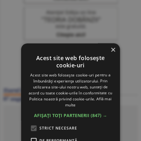
×
Acest site web folosește
cookie-uri
Acest site web folosește cookie-uri pentru a
îmbunătăți experiența utilizatorului. Prin
utilizarea site-ului nostru web, sunteți de
Ziarul BURSA
acord cu toate cookie-urile în conformitate cu
07 august
Politica noastră privind cookie-urile.
Află mai
multe
Click să citeşti ziarul
AFIȘAȚI TOȚI PARTENERII
(847) →
STRICT NECESARE
DE PERFORMANȚĂ