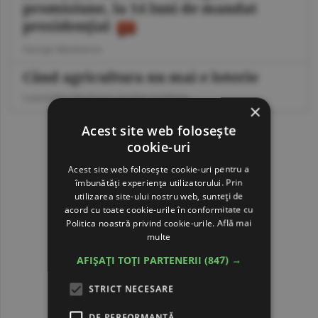
promisiune, la 14 luni de mandat
prezidenţial
George Marinescu
Când agricultura nu mai e loterie
Laurenţiu Căpcănaru, broker Goldring
×
Acest site web folosește
cookie-uri
Acest site web folosește cookie-uri pentru a
îmbunătăți experiența utilizatorului. Prin
utilizarea site-ului nostru web, sunteți de
acord cu toate cookie-urile în conformitate cu
Politica noastră privind cookie-urile.
Află mai
multe
AFIȘAȚI TOȚI PARTENERII
(847) →
STRICT NECESARE
DE PERFORMANȚĂ