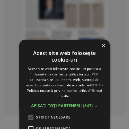
×
Acest site web folosește
cookie-uri
Acest site web folosește cookie-uri pentru a
îmbunătăți experiența utilizatorului. Prin
utilizarea site-ului nostru web, sunteți de
acord cu toate cookie-urile în conformitate cu
Politica noastră privind cookie-urile.
Află mai
multe
Consultă arhiva ziarului
AFIȘAȚI TOȚI PARTENERII
(847) →
STRICT NECESARE
DE PERFORMANȚĂ