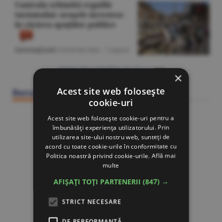
Canicula schimbă regulile
turismului: oraşele investesc
în răcirea spaţiilor publice
Internaţional
/Octavian Dan -
7 august
Citeşte Ziarul BURSA din
07 august
×
Acest site web folosește
Bursa Construcţiilor
cookie-uri
Acest site web folosește cookie-uri pentru a
îmbunătăți experiența utilizatorului. Prin
utilizarea site-ului nostru web, sunteți de
acord cu toate cookie-urile în conformitate cu
Politica noastră privind cookie-urile.
Află mai
multe
AFIȘAȚI TOȚI PARTENERII
(847) →
STRICT NECESARE
DE PERFORMANȚĂ