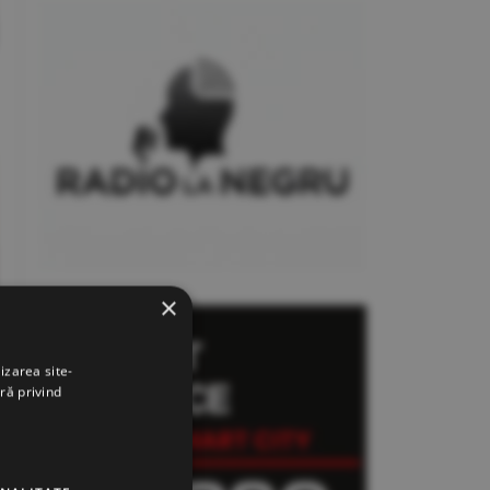
×
izarea site-
ră privind