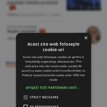
populaţia rămâne protejată
Politică
/George Marinescu -
7 august
IPOTEZE DE WEEKEND
Maşina timpului
×
Editorial
/Cornel Codiţă -
7 august
Acest site web folosește
cookie-uri
Citeşte Ziarul BURSA din
07 august
Acest site web folosește cookie-uri pentru a
îmbunătăți experiența utilizatorului. Prin
Bursa Construcţiilor
utilizarea site-ului nostru web, sunteți de
acord cu toate cookie-urile în conformitate cu
Politica noastră privind cookie-urile.
Află mai
multe
AFIȘAȚI TOȚI PARTENERII
(847) →
STRICT NECESARE
DE PERFORMANȚĂ