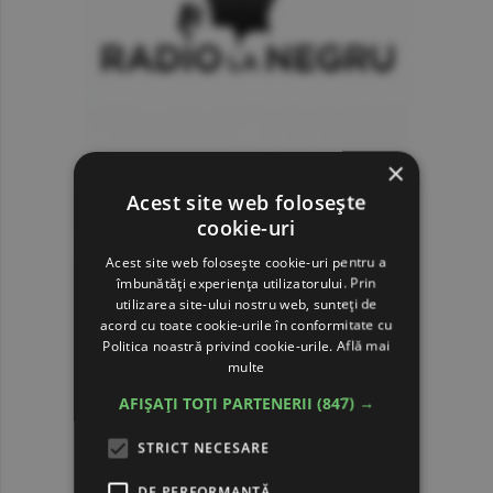
×
Acest site web folosește
cookie-uri
Acest site web folosește cookie-uri pentru a
îmbunătăți experiența utilizatorului. Prin
utilizarea site-ului nostru web, sunteți de
acord cu toate cookie-urile în conformitate cu
Politica noastră privind cookie-urile.
Află mai
multe
AFIȘAȚI TOȚI PARTENERII
(847) →
STRICT NECESARE
DE PERFORMANȚĂ