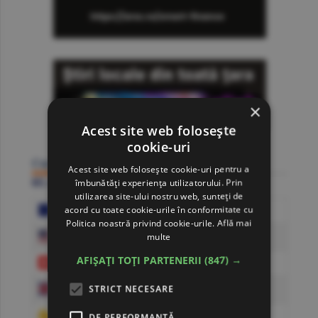
×
Acest site web folosește
cookie-uri
Curs valutar BNR
Acest site web folosește cookie-uri pentru a
05 Aug. 2026
îmbunătăți experiența utilizatorului. Prin
utilizarea site-ului nostru web, sunteți de
acord cu toate cookie-urile în conformitate cu
Euro
5.2489
Politica noastră privind cookie-urile.
Află mai
multe
Dolar SUA
4.5480
AFIȘAȚI TOȚI PARTENERII
(847) →
Franc elveţian
5.6210
STRICT NECESARE
Liră sterlină
6.1244
Gram de aur
607.9521
DE PERFORMANȚĂ