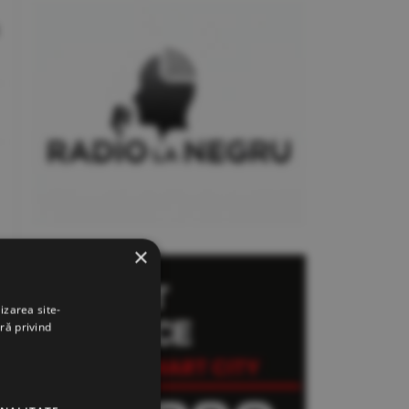
×
izarea site-
ră privind