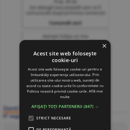
×
Acest site web folosește
cookie-uri
Acest site web folosește cookie-uri pentru a
îmbunătăți experiența utilizatorului. Prin
utilizarea site-ului nostru web, sunteți de
acord cu toate cookie-urile în conformitate cu
Politica noastră privind cookie-urile.
Află mai
multe
AFIȘAȚI TOȚI PARTENERII
(847) →
Ziarul BURSA
07 august
STRICT NECESARE
Click să citeşti ziarul
DE PERFORMANȚĂ