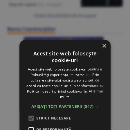
Piaţa de Capital
/A.I. -
6 august
Citeşte Ziarul BURSA din
06 august
Bursa Construcţiilor
×
Acest site web folosește
cookie-uri
Acest site web folosește cookie-uri pentru a
îmbunătăți experiența utilizatorului. Prin
utilizarea site-ului nostru web, sunteți de
acord cu toate cookie-urile în conformitate cu
Politica noastră privind cookie-urile.
Află mai
multe
AFIȘAȚI TOȚI PARTENERII
(847) →
STRICT NECESARE
DE PERFORMANȚĂ