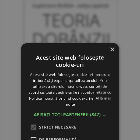
×
Acest site web folosește
cookie-uri
Acest site web folosește cookie-uri pentru a
îmbunătăți experiența utilizatorului. Prin
utilizarea site-ului nostru web, sunteți de
acord cu toate cookie-urile în conformitate cu
Politica noastră privind cookie-urile.
Află mai
multe
AFIȘAȚI TOȚI PARTENERII
(847) →
STRICT NECESARE
DE PERFORMANȚĂ