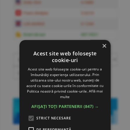
Dolar SUA
4.5480
Franc elveţian
5.6210
Liră sterlină
6.1244
Gram de aur
607.9521
×
convertor valutar
Acest site web folosește
»
cookie-uri
Acest site web folosește cookie-uri pentru a
=
?
îmbunătăți experiența utilizatorului. Prin
utilizarea site-ului nostru web, sunteți de
acord cu toate cookie-urile în conformitate cu
mai multe cotaţii valutare
Politica noastră privind cookie-urile.
Află mai
multe
AFIȘAȚI TOȚI PARTENERII
(847) →
STRICT NECESARE
DE PERFORMANȚĂ