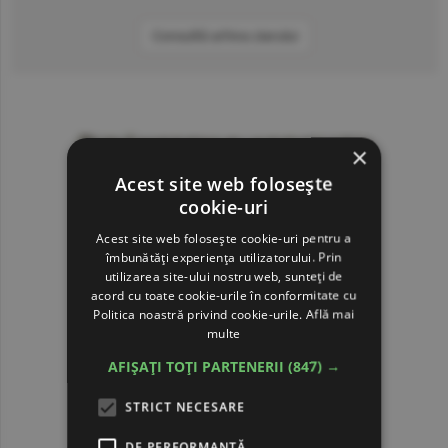
Consultă arhiva ziarului
×
Acest site web folosește
cookie-uri
Acest site web folosește cookie-uri pentru a
îmbunătăți experiența utilizatorului. Prin
utilizarea site-ului nostru web, sunteți de
acord cu toate cookie-urile în conformitate cu
Politica noastră privind cookie-urile.
Află mai
multe
AFIȘAȚI TOȚI PARTENERII
(847) →
STRICT NECESARE
DE PERFORMANȚĂ