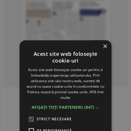
×
Acest site web folosește
cookie-uri
Acest site web folosește cookie-uri pentru a
îmbunătăți experiența utilizatorului. Prin
Consultă arhiva ziarului
utilizarea site-ului nostru web, sunteți de
acord cu toate cookie-urile în conformitate cu
Politica noastră privind cookie-urile.
Află mai
multe
AFIȘAȚI TOȚI PARTENERII
(847) →
STRICT NECESARE
DE PERFORMANȚĂ