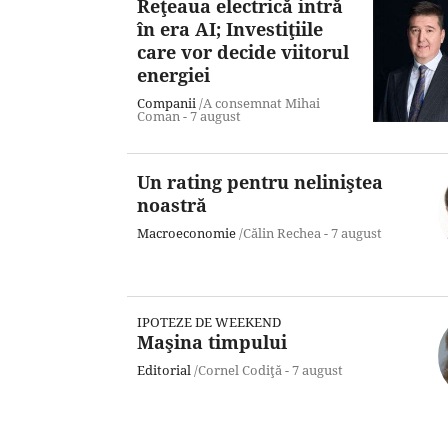
Reţeaua electrică intră
în era AI; Investiţiile
care vor decide viitorul
energiei
Companii
/A consemnat Mihai
Coman -
7 august
Un rating pentru neliniştea
noastră
Macroeconomie
/Călin Rechea -
7 august
IPOTEZE DE WEEKEND
Maşina timpului
Editorial
/Cornel Codiţă -
7 august