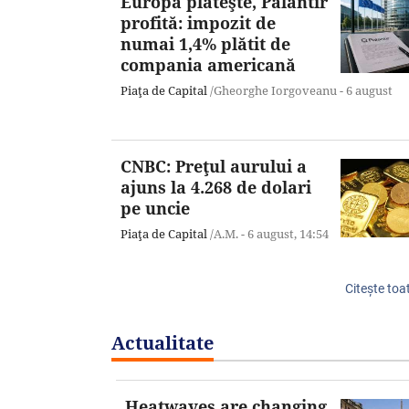
Europa plăteşte, Palantir
profită: impozit de
numai 1,4% plătit de
compania americană
Piaţa de Capital
/Gheorghe Iorgoveanu -
6 august
CNBC: Preţul aurului a
ajuns la 4.268 de dolari
pe uncie
Piaţa de Capital
/A.M. -
6 august,
14:54
Citeşte toat
Actualitate
Heatwaves are changing