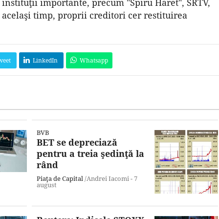
 instituţii importante, precum "Spiru Haret", SRTV,
 acelaşi timp, proprii creditori cer restituirea
weet
LinkedIn
Whatsapp
BVB
BET se depreciază
pentru a treia şedinţă la
rând
Piaţa de Capital
/Andrei Iacomi -
7
august