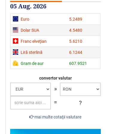
05 Aug. 2026
Euro
5.2489
Dolar SUA
4.5480
Franc elveţian
5.6210
Liră sterlină
6.1244
Gram de aur
607.9521
convertor valutar
»
=
?
mai multe cotaţii valutare