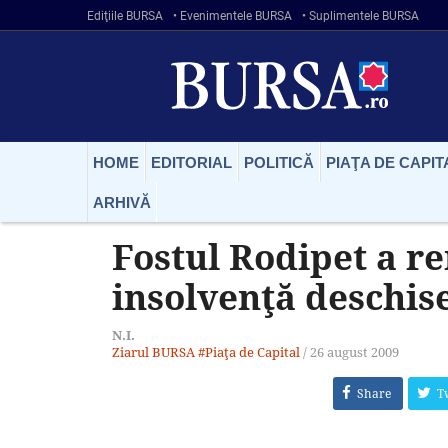
Ediţiile BURSA
• Evenimentele BURSA
• Suplimentele BURSA
HOME
EDITORIAL
POLITICĂ
PIAŢA DE CAPIT
ARHIVĂ
Fostul Rodipet a re
insolvenţă deschis
N.I.
Ziarul BURSA
#Piaţa de Capital
/
26 august 2009
Share
T