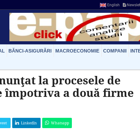
English
Newslet
AL
BĂNCI-ASIGURĂRI
MACROECONOMIE
COMPANII
INT
nunţat la procesele de
e împotriva a două firme
weet
LinkedIn
Whatsapp