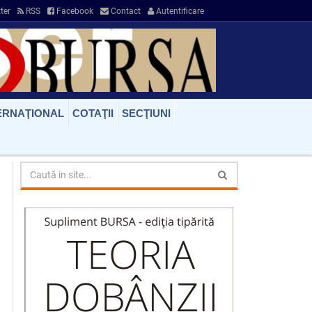
ter
RSS
Facebook
Contact
Autentificare
ERNAŢIONAL
COTAŢII
SECŢIUNI