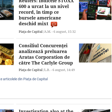
Reuters: Indicele STOXX
600 a urcat la un nivel
record, în timp ce
bursele americane
deschid mixt
Piaţa de Capital
/A.M. -
6 august,
15:32
Consiliul Concurenţei
analizează preluarea
Aratas Corporation de
către The Carlyle Group
Piaţa de Capital
/L.B. -
6 august,
14:49
e articolele din Piaţa de Capital
Investigation also at the