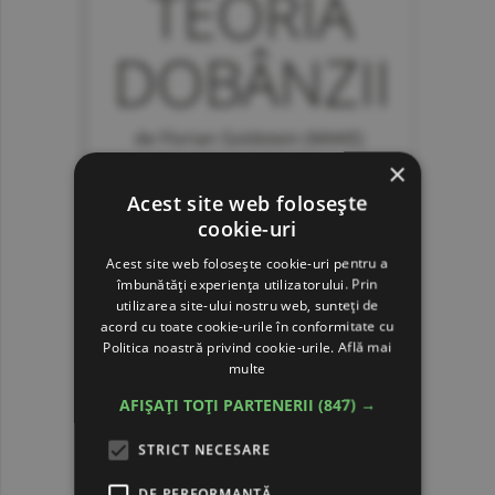
×
Acest site web folosește
cookie-uri
Acest site web folosește cookie-uri pentru a
îmbunătăți experiența utilizatorului. Prin
utilizarea site-ului nostru web, sunteți de
acord cu toate cookie-urile în conformitate cu
Politica noastră privind cookie-urile.
Află mai
multe
AFIȘAȚI TOȚI PARTENERII
(847) →
STRICT NECESARE
DE PERFORMANȚĂ