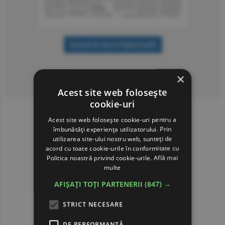
×
Consultă arhiva ziarului
Acest site web folosește
cookie-uri
Acest site web folosește cookie-uri pentru a
îmbunătăți experiența utilizatorului. Prin
utilizarea site-ului nostru web, sunteți de
acord cu toate cookie-urile în conformitate cu
Politica noastră privind cookie-urile.
Află mai
multe
AFIȘAȚI TOȚI PARTENERII
(847) →
STRICT NECESARE
DE PERFORMANȚĂ