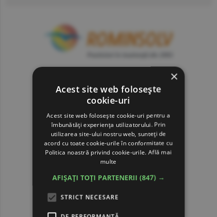
×
Acest site web folosește
cookie-uri
Acest site web folosește cookie-uri pentru a
îmbunătăți experiența utilizatorului. Prin
utilizarea site-ului nostru web, sunteți de
acord cu toate cookie-urile în conformitate cu
Politica noastră privind cookie-urile.
Află mai
multe
AFIȘAȚI TOȚI PARTENERII
(847) →
STRICT NECESARE
DE PERFORMANȚĂ