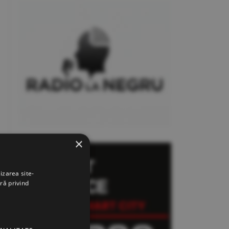
×
izarea site-
ă
ră privind