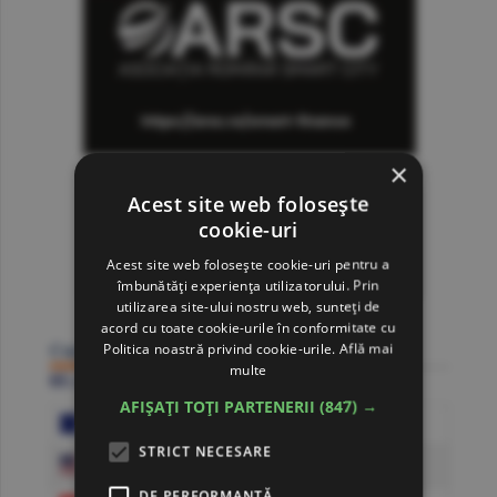
×
Acest site web folosește
cookie-uri
Acest site web folosește cookie-uri pentru a
îmbunătăți experiența utilizatorului. Prin
utilizarea site-ului nostru web, sunteți de
acord cu toate cookie-urile în conformitate cu
Curs valutar BNR
Politica noastră privind cookie-urile.
Află mai
multe
05 Aug. 2026
AFIȘAȚI TOȚI PARTENERII
(847) →
Euro
5.2489
STRICT NECESARE
Dolar SUA
4.5480
DE PERFORMANȚĂ