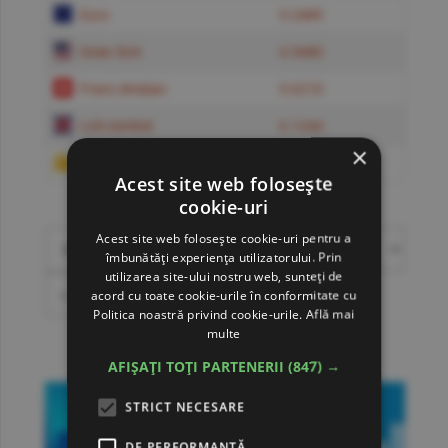
Euro
5.2489
Dolar SUA
4.5480
Franc elveţian
5.6210
Liră sterlină
6.1244
×
Gram de aur
607.9521
Acest site web folosește
cookie-uri
convertor valutar
Acest site web folosește cookie-uri pentru a
»
îmbunătăți experiența utilizatorului. Prin
utilizarea site-ului nostru web, sunteți de
=
?
acord cu toate cookie-urile în conformitate cu
Politica noastră privind cookie-urile.
Află mai
multe
mai multe cotaţii valutare
AFIȘAȚI TOȚI PARTENERII
(847) →
STRICT NECESARE
DE PERFORMANȚĂ