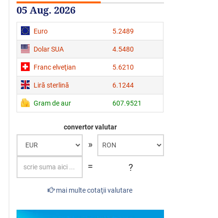
05 Aug. 2026
Euro
5.2489
Dolar SUA
4.5480
Franc elveţian
5.6210
Liră sterlină
6.1244
Gram de aur
607.9521
convertor valutar
»
=
?
mai multe cotaţii valutare