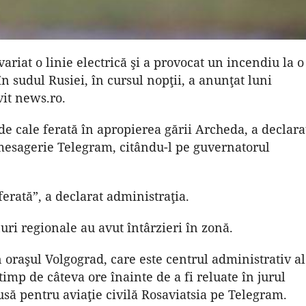
ariat o linie electrică şi a provocat un incendiu la o
n sudul Rusiei, în cursul nopţii, a anunţat luni
vit news.ro.
de cale ferată în apropierea gării Archeda, a declara
 mesagerie Telegram, citându-l pe guvernatorul
erată”, a declarat administraţia.
ri regionale au avut întârzieri în zonă.
 oraşul Volgograd, care este centrul administrativ al
imp de câteva ore înainte de a fi reluate în jurul
usă pentru aviaţie civilă Rosaviatsia pe Telegram.