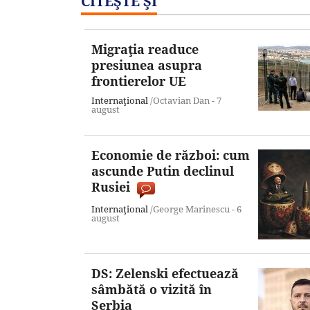
CITEŞTE ŞI
Migraţia readuce
presiunea asupra
frontierelor UE
Internaţional
/Octavian Dan -
7
august
Economie de război: cum
ascunde Putin declinul
Rusiei
Internaţional
/George Marinescu -
6
august
DS: Zelenski efectuează
sâmbătă o vizită în
Serbia