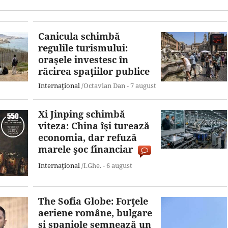
Canicula schimbă
regulile turismului:
oraşele investesc în
răcirea spaţiilor publice
Internaţional
/Octavian Dan -
7 august
Xi Jinping schimbă
viteza: China îşi turează
economia, dar refuză
marele şoc financiar
Internaţional
/I.Ghe. -
6 august
The Sofia Globe: Forţele
aeriene române, bulgare
şi spaniole semnează un