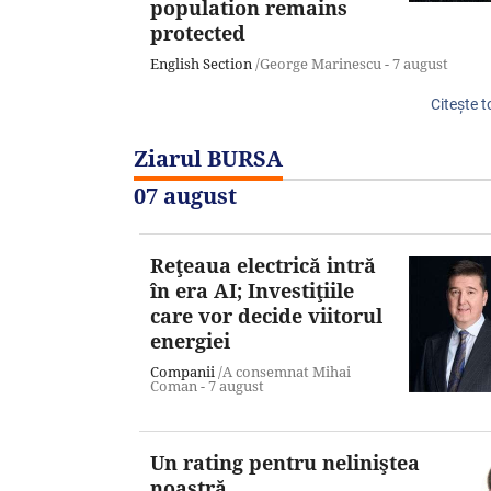
population remains
protected
English Section
/George Marinescu -
7 august
Citeşte t
Ziarul BURSA
07 august
Reţeaua electrică intră
în era AI; Investiţiile
care vor decide viitorul
energiei
Companii
/A consemnat Mihai
Coman -
7 august
Un rating pentru neliniştea
noastră