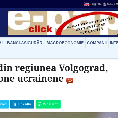
English
Newslet
AL
BĂNCI-ASIGURĂRI
MACROECONOMIE
COMPANII
INT
 din regiunea Volgograd,
one ucrainene
weet
LinkedIn
Whatsapp