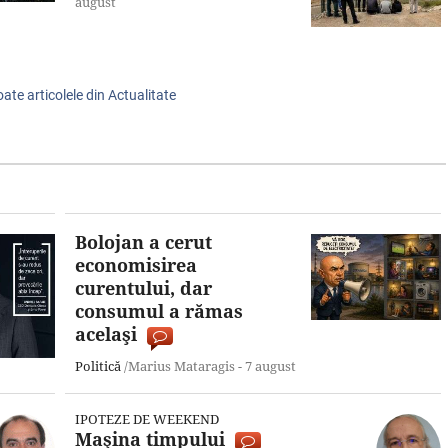
august
oate articolele din Actualitate
Bolojan a cerut
economisirea
curentului, dar
consumul a rămas
acelaşi
Politică
/Marius Mataragis -
7 august
IPOTEZE DE WEEKEND
Maşina timpului