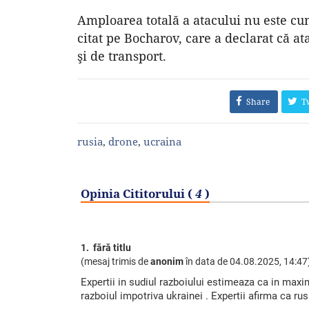
Amploarea totală a atacului nu este cu
citat pe Bocharov, care a declarat că at
şi de transport.
Share
T
rusia
,
drone
,
ucraina
Opinia Cititorului (
4
)
1. fără titlu
(mesaj trimis de
anonim
în data de
04.08.2025, 14:47
Expertii in sudiul razboiului estimeaza ca in max
razboiul impotriva ukrainei . Expertii afirma ca rusi