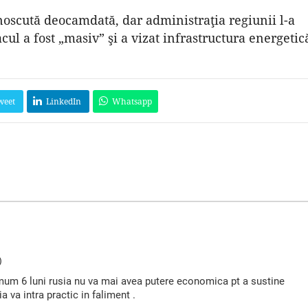
noscută deocamdată, dar administraţia regiunii l-a
acul a fost „masiv” şi a vizat infrastructura energetic
weet
LinkedIn
Whatsapp
)
imum 6 luni rusia nu va mai avea putere economica pt a sustine
a va intra practic in faliment .