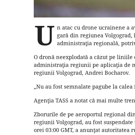
U
n atac cu drone ucrainene a av
gară din regiunea Volgograd, î
administraţia regională, potri
O dronă neexplodată a căzut pe liniile 
administraţia regiunii pe aplicaţia de
regiunii Volgograd, Andrei Bocharov.
„Nu au fost semnalate pagube la calea f
Agenţia TASS a notat că mai multe trenu
Zborurile de pe aeroportul regional din
regiunii Volgograd, au fost suspendate t
orei 03:00 GMT, a anunţat autoritatea r