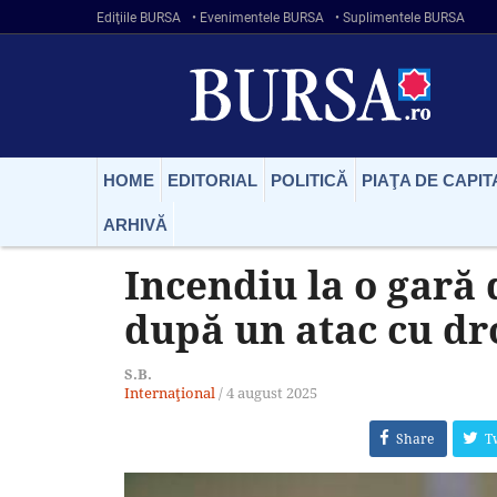
Ediţiile BURSA
• Evenimentele BURSA
• Suplimentele BURSA
HOME
EDITORIAL
POLITICĂ
PIAŢA DE CAPIT
ARHIVĂ
Incendiu la o gară
după un atac cu dr
S.B.
Internaţional
/
4 august 2025
Share
T