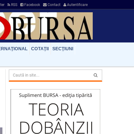
ter
RSS
Facebook
Contact
Autentificare
ERNAŢIONAL
COTAŢII
SECŢIUNI