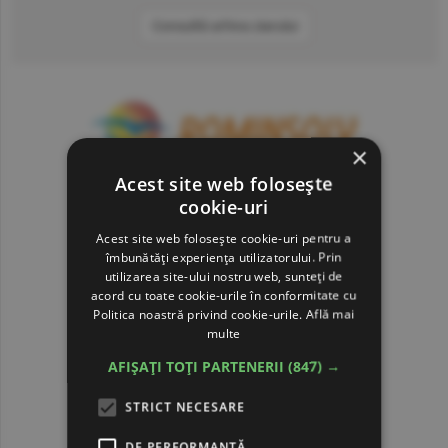
Consultă arhiva ziarului
×
Acest site web folosește
cookie-uri
Acest site web folosește cookie-uri pentru a
îmbunătăți experiența utilizatorului. Prin
utilizarea site-ului nostru web, sunteți de
acord cu toate cookie-urile în conformitate cu
Politica noastră privind cookie-urile.
Află mai
multe
AFIȘAȚI TOȚI PARTENERII
(847) →
STRICT NECESARE
DE PERFORMANȚĂ