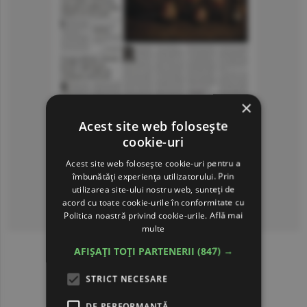
×
Acest site web folosește
cookie-uri
Acest site web folosește cookie-uri pentru a
îmbunătăți experiența utilizatorului. Prin
utilizarea site-ului nostru web, sunteți de
acord cu toate cookie-urile în conformitate cu
Consultă arhiva ziarului
Politica noastră privind cookie-urile.
Află mai
multe
AFIȘAȚI TOȚI PARTENERII
(847) →
STRICT NECESARE
DE PERFORMANȚĂ