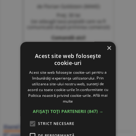
×
Acest site web folosește
cookie-uri
Acest site web folosește cookie-uri pentru a
îmbunătăți experiența utilizatorului. Prin
utilizarea site-ului nostru web, sunteți de
acord cu toate cookie-urile în conformitate cu
Politica noastră privind cookie-urile.
Află mai
multe
AFIȘAȚI TOȚI PARTENERII
(847) →
STRICT NECESARE
Ziarul BURSA
07 august
DE PERFORMANȚĂ