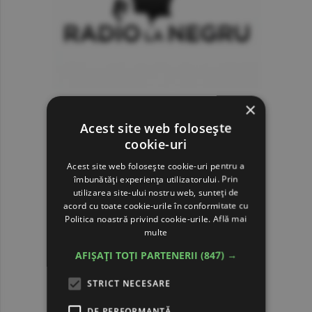
×
Acest site web folosește
cookie-uri
Acest site web folosește cookie-uri pentru a
îmbunătăți experiența utilizatorului. Prin
utilizarea site-ului nostru web, sunteți de
acord cu toate cookie-urile în conformitate cu
Politica noastră privind cookie-urile.
Află mai
multe
AFIȘAȚI TOȚI PARTENERII
(847) →
STRICT NECESARE
DE PERFORMANȚĂ