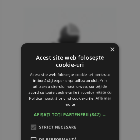
×
Acest site web folosește
cookie-uri
Acest site web folosește cookie-uri pentru a
îmbunătăți experiența utilizatorului. Prin
utilizarea site-ului nostru web, sunteți de
acord cu toate cookie-urile în conformitate cu
Politica noastră privind cookie-urile.
Află mai
multe
AFIȘAȚI TOȚI PARTENERII
(847) →
STRICT NECESARE
DE PERFORMANȚĂ