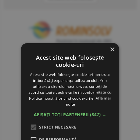
×
Acest site web folosește
cookie-uri
Acest site web folosește cookie-uri pentru a
îmbunătăți experiența utilizatorului. Prin
utilizarea site-ului nostru web, sunteți de
acord cu toate cookie-urile în conformitate cu
Politica noastră privind cookie-urile.
Află mai
multe
AFIȘAȚI TOȚI PARTENERII
(847) →
STRICT NECESARE
DE PERFORMANȚĂ